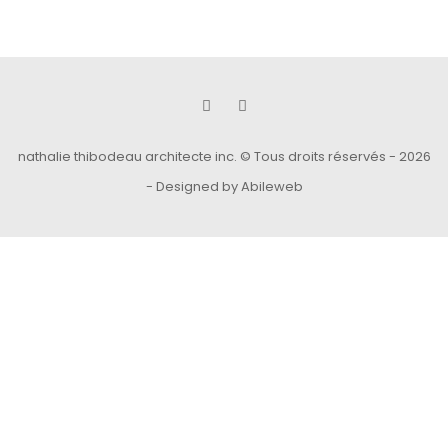
nathalie thibodeau architecte inc. © Tous droits réservés - 2026
-
Designed by Abileweb