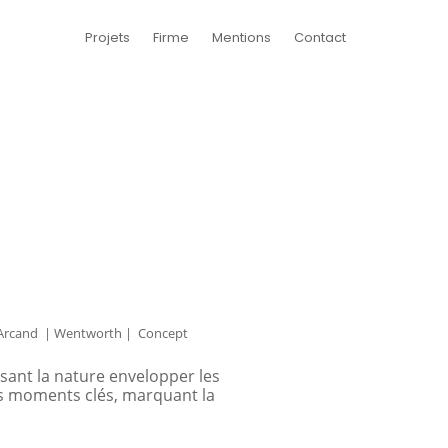
Projets
Firme
Mentions
Contact
ili Arcand | Wentworth | Concept
sant la nature envelopper les
des moments clés, marquant la