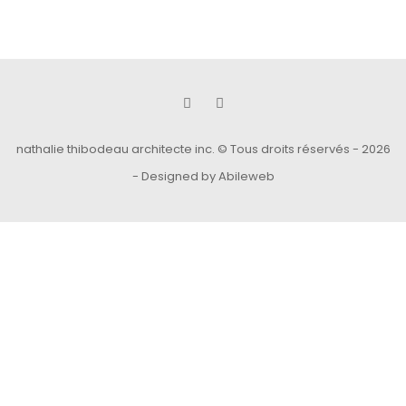
nathalie thibodeau architecte inc. © Tous droits réservés - 2026
-
Designed by Abileweb